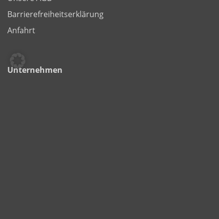
Barrierefreiheitserklärung
Anfahrt
Unternehmen
Über uns
Job & Karriere
Nachhaltigkeit
Corporate Social Responsibility
Special Events
Kontakt
Standort Düsseldorf