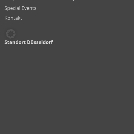
Special Events
Kontakt
Standort Düsseldorf
MICE-Destination Düsseldorf
Infrastruktur & Anbindung
Wirtschaft & Wissenschaft
Übernachtung Düsseldorf
Rahmenprogramm
Düsseldorf Tourismus
Media