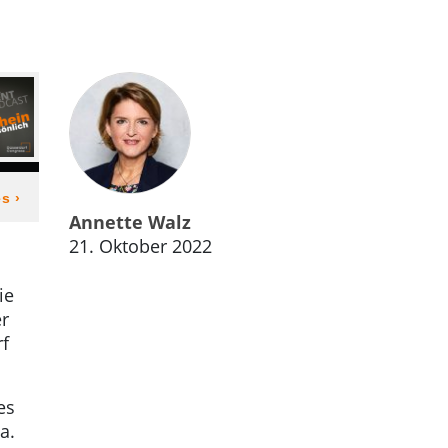
Annette Walz
21. Oktober 2022
ie
er
rf
es
a.