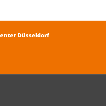
Center Düsseldorf
Media
f
News