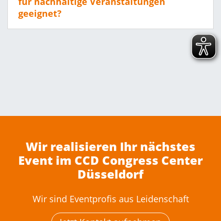
für nachhaltige Veranstaltungen
geeignet?
Wir realisieren Ihr nächstes
Event im CCD Congress Center
Düsseldorf
Wir sind Eventprofis aus Leidenschaft