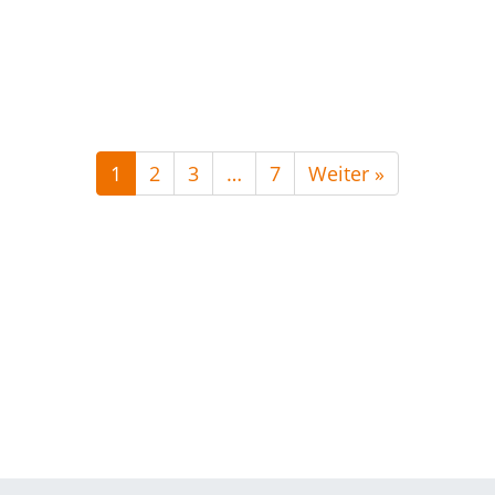
1
2
3
…
7
Weiter »