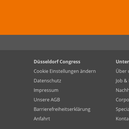
Düsseldorf Congress
Unte
Cookie Einstellungen ändern
Über 
Datenschutz
Job & 
Impressum
Nachh
Unsere AGB
Corpor
Barrierefreiheitserklärung
Specia
Anfahrt
Konta