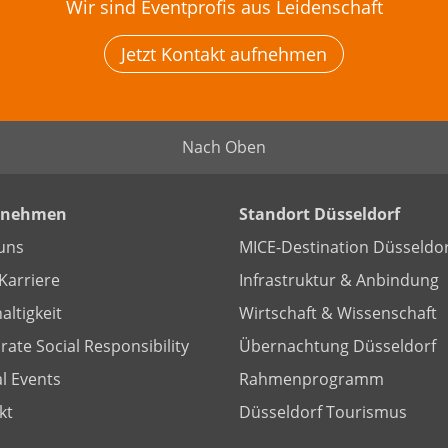
Wir sind Eventprofis aus Leidenschaft
Jetzt Kontakt aufnehmen
Nach Oben
rnehmen
Standort Düsseldorf
uns
MICE-Destination Düsseldor
Karriere
Infrastruktur & Anbindung
altigkeit
Wirtschaft & Wissenschaft
ate Social Responsibility
Übernachtung Düsseldorf
l Events
Rahmenprogramm
kt
Düsseldorf Tourismus