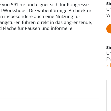
Si
 von 591 m² und eignet sich für Kongresse,
Un
d Workshops. Die wabenförmige Architektur
Wi
en insbesondere auch eine Nutzung für
ngstüren führen direkt in das angrenzende,
nd Fläche für Pausen und informelle
Si
Un
Fr
» 